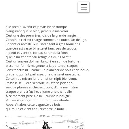
Elle prédit l'avenir et jamais ne se trompe
n'augurant que le bien, jamais le malvenu.
C'est une des premières lois de la grande magie.
Ce soir, le ciel est chargé comme une outre. Un déluge.
Le sentier rocailleux ruisselle tant à gros bouillons
que ç'en est casse-binette et faux-pas de sabots.
Il pleut et vente si fort au sortir de la forêt
qu'elle ira s'abriter au refuge dit du " Follet ".
C'est un ancien dolmen bricolé en abri de fortune
biscornu, fermé, maçonné, à la porte qui claque.
Sans fenêtre ni lucarne, un plancher de bois et de boue,
un banc qui fait paillasse, une chaise et une table.
Ce coin de misère lui promet un répit bienvenu.
Passé le seuil elle s'ébroue, quitte sa pèlerine,
secoue plumes et cheveux puis, d'une main sûre
craque pierre à fusil et allume une chandelle.
À ce moment précis, à la lueur de la bougie
s'ouvre en grinçant un tiroir qui se déboîte.
Apparaît alors cette baguette de bois
qui roule et vient toquer contre le bord.