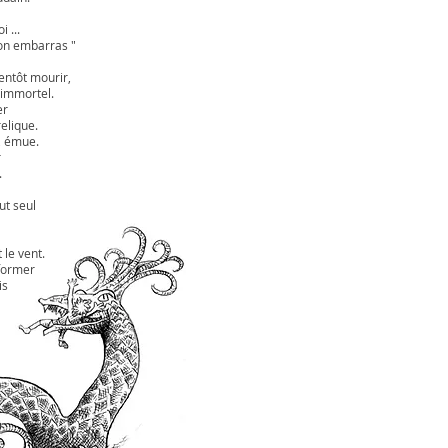
 ...
mon embarras "
ientôt mourir,
 immortel.
er
elique.
e, émue.
r
.
ut seul
 le vent.
sformer
is