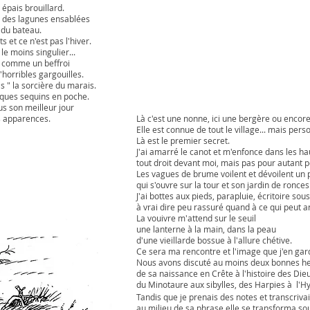
n épais brouillard.
t des lagunes ensablées
e du bateau.
 et ce n'est pas l'hiver.
le moins singulier...
on comme un beffroi
'horribles gargouilles.
is " la sorcière du marais.
ques sequins en poche.
s son meilleur jour
s apparences.
Là c'est une nonne, ici une bergère ou encor
Elle est connue de tout le village... mais pers
Là est le premier secret.
J'ai amarré le canot et m'enfonce dans les h
tout droit devant moi, mais pas pour autant p
Les vagues de brume voilent et dévoilent un p
qui s'ouvre sur la tour et son jardin de ronces
J'ai bottes aux pieds, parapluie, écritoire sous
à vrai dire peu rassuré quand à ce qui peut ar
La vouivre m'attend sur le seuil
une lanterne à la main, dans la peau
d'une vieillarde bossue
à l'allure chétive.
Ce sera ma rencontre
et l'image que j'en gar
Nous avons discuté
au moins deux bonnes h
de sa naissance en Crête
à l'histoire des Die
du Minotaure
aux sibylles,
des Harpies à l
'Hy
Tandis que je prenais des notes et transcriva
au milieu de sa phrase elle se transforma so