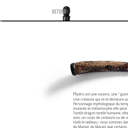
RETOUR
H
ydris est une vouivre, une " guivr
Une créature qui vit et demeure au
Personnage mythologique du temp
mutante et métamorphe elle peut 
Tantôt dragon tantôt humaine, têt
avec un corps de centaure ou de vie
Voilà le tableau : nous sommes d
du Manoir du Marais que certains 