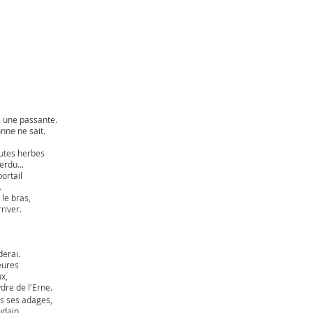
e une passante.
onne ne sait.
autes herbes
erdu...
ortail
.
 le bras,
river.
derai.
eures
ux,
dre de l'Erne.
is ses adages,
udain.