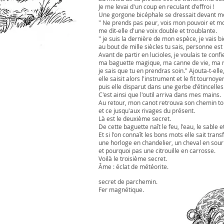
Je me levai d'un coup en reculant d'effroi !
Une gorgone bicéphale se dressait devant moi
" Ne prends pas peur, vois mon pouvoir et 
me dit-elle d'une voix double et troublante.
" je suis la dernière de mon espèce, je vais b
au bout de mille siècles tu sais, personne est
Avant de partir en lucioles, je voulais te confi
ma baguette magique, ma canne de vie, ma r
je sais que tu en prendras soin." Ajouta-t-ell
elle saisit alors l'instrument et le fit tournoye
puis elle disparut dans une gerbe d'étincelles
C'est ainsi que l'outil arriva dans mes mains.
Au retour, mon canot retrouva son chemin to
et ce jusqu'aux rivages du présent.
Là est le deuxième secret.
De cette baguette naît le feu, l'eau, le sable et
Et si l'on connaît les bons mots elle sait tran
une horloge en chandelier, un cheval en sour
et pourquoi pas une citrouille en carrosse.
Voilà le troisième secret.
Âme : éclat de météorite.
secret de parchemin.
Fer magnétique.