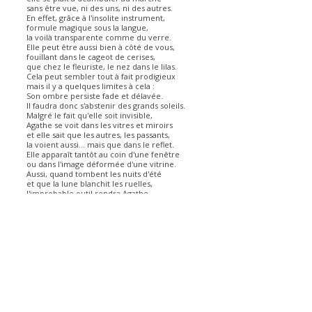
sans être vue, ni des uns, ni des autres.
En effet, grâce à l'insolite instrument,
formule magique sous la langue,
la voilà transparente comme du verre.
Elle peut être aussi bien à côté de vous,
fouillant dans le cageot de cerises,
que chez le fleuriste, le nez dans le lilas.
Cela peut sembler tout à fait prodigieux
mais il y a quelques limites à cela :
Son ombre persiste fade et délavée.
Il faudra donc s'abstenir des grands soleils.
Malgré le fait qu'elle soit invisible,
Agathe se voit dans les vitres et miroirs
et elle sait que les autres, les passants,
la voient aussi… mais que dans le reflet.
Elle apparaît tantôt au coin d'une fenêtre
ou dans l'image déformée d'une vitrine.
Aussi, quand tombent les nuits d'été
et que la lune blanchit les ruelles,
l'improbable outil rendra Agathe
translucide comme un fantôme...
Être invisible, disparaître aux yeux du
monde,
qui parmi vous aimerait tenter l'expérience ?
Âme : éclat de verre.