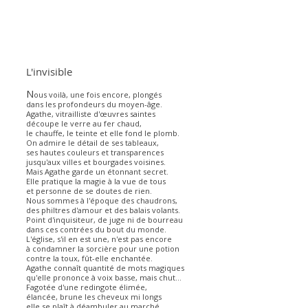
L'invisible
N
ous voilà, une fois encore, plongés
dans les profondeurs du moyen-âge.
Agathe, vitrailliste d'œuvres saintes
découpe le verre au fer chaud,
le chauffe, le teinte et elle fond le plomb.
On admire le détail de ses tableaux,
ses hautes couleurs et transparences
jusqu'aux villes et bourgades voisines.
Mais Agathe garde un étonnant secret.
Elle pratique la magie à la vue de tous
et personne de se doutes de rien.
Nous sommes à l'époque des chaudrons,
des philtres d'amour et des balais volants.
Point d'inquisiteur, de juge ni de bourreau
dans ces contrées du bout du monde.
L'église, s'il en est une, n'est pas encore
à condamner la sorcière pour une potion
contre la toux, fût-elle enchantée.
Agathe connaît quantité de mots magiques
qu'elle prononce à voix basse, mais chut...
Fagotée d'une redingote élimée,
élancée, brune les cheveux mi longs
elle se plaît à déambuler au marché