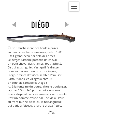
C
ette branche vient des hauts alpages
au temps des transhumances, début 1900.
Il fait grand beau par delà des cimes.
Le berger Barnabé possède un cheval,
un petit cheval des champs, tout tacheté.
Ce qui est singulier, c'est qu'il l'a dressé
pour garder ses moutons ... ce à quoi,
Diégo, oreilles dressées, semble s'amuser.
Partout dans les villages alentour,
on connaît Barnabé et Diégo !
Ici, à la fontaine du bourg, chez le boulanger,
là, chez " Dudule " pour y boire un canon.
Puis il disparaît vers les sommets verdoyants.
C'est un homme creusé par une vie austère,
au front buriné de soleil, le nez anguleux,
qui parle à l'oiseau, à l'arbre et aux fleurs.