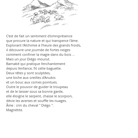
C'est de fait un sentiment d'omniprésence
que procure la nature et qui transperce l'âme.
Explorant l'Alchimie à l'heure des grands froids,
il découvre une journée de fortes neiges
comment confiner la magie dans du bois ...
Mais un jour Diégo mourut.
Barnabé qui pratique l'enchantement
depuis l'enfance, fit cette baguette.
Deux têtes y sont sculptées,
une biche aux oreilles d'Anubis
et un bouc aux cornes pointues.
Outre le pouvoir de guider le troupeau
et de le laisser sous sa bonne garde,
elle éloigne le serpent, chasse le scorpion,
dévie les averses et souffle les nuages.
Âme : crin du cheval " Diégo ".
Magnétite.