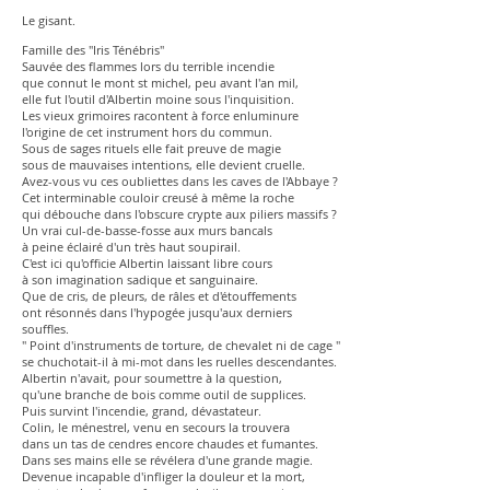
Le gisant.
Famille des "Iris Ténébris"
Sauvée des flammes lors du terrible incendie
que connut le mont st michel, peu avant l'an mil,
elle fut l'outil d'Albertin moine sous l'inquisition.
Les vieux grimoires racontent à force enluminure
l'origine de cet instrument hors du commun.
Sous de sages rituels elle fait preuve de magie
sous de mauvaises intentions, elle devient cruelle.
Avez-vous vu ces oubliettes dans les caves de l'Abbaye ?
Cet interminable couloir creusé à même la roche
qui débouche dans l'obscure crypte aux piliers massifs ?
Un vrai cul-de-basse-fosse aux murs bancals
à peine éclairé d'un très haut soupirail.
C'est ici qu'officie Albertin laissant libre cours
à son imagination sadique et sanguinaire.
Que de cris, de pleurs, de râles et d'étouffements
ont résonnés dans l'hypogée jusqu'aux derniers
souffles.
" Point d'instruments de torture, de chevalet ni de cage "
se chuchotait-il à mi-mot dans les ruelles descendantes.
Albertin n'avait, pour soumettre à la question,
qu'une branche de bois comme outil de supplices.
Puis survint l'incendie, grand, dévastateur.
Colin, le ménestrel, venu en secours la trouvera
dans un tas de cendres encore chaudes et fumantes.
Dans ses mains elle se révélera d'une grande magie.
Devenue incapable d'infliger la douleur et la mort,