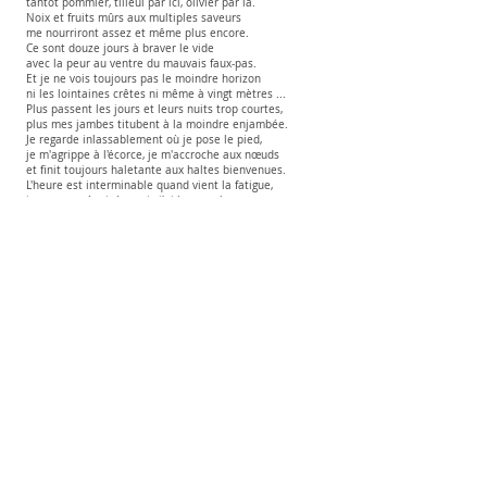
tantôt pommier, tilleul par ici, olivier par là.
Noix et fruits mûrs aux multiples saveurs
me nourriront assez et même plus encore.
Ce sont douze jours à braver le vide
avec la peur au ventre du mauvais faux-pas.
Et je ne vois toujours pas le moindre horizon
ni les lointaines crêtes ni même à vingt mètres ...
Plus passent les jours et leurs nuits trop courtes,
plus mes jambes titubent à la moindre enjambée.
Je regarde inlassablement où je pose le pied,
je m'agrippe à l'écorce, je m'accroche aux nœuds
et finit toujours haletante aux haltes bienvenues.
L'heure est interminable quand vient la fatigue,
je me sens épuisée mais j'ai le cœur heureux.
Au fil de l'escalier aux mille marches d'écorce,
se produit un phénomène tout à fait singulier.
À chacune de mes pauses, petites somnolences,
j'observe la dite branche qui change d'aspect.
Elle se transforme, se creuse et s'engrave
chaque jour un peu plus, imperceptiblement,
comme sculptée par une main invisible.
Ce matin, elle s'habille de drageons et de limbes
incrustées de la sorte, noires et dorées.
Le lendemain à l'aube bleue, au chant du roitelet,
un anneau se découpe comme un collier de bois.
Le jour suivant se cisèlent l'une après l'autre
des lettres latines qui énoncent "hic.et.alibi"
qui veut dire "ici et ailleurs" et l'on sait pourquoi ...
Et ce, jusqu'au moment où l'instrument s'achève.
Un peu en contrebas, j'aperçois les premières racines,
l'abrupt est moins raide, je devine les pâtures
et je n'ai plus besoin de me tenir aux branches.