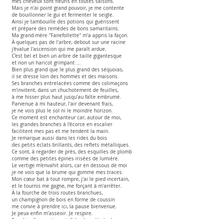
mes cheveux sont fleuris en toutes saisons.
Mais je n'ai point grand pouvoir, je me contente
de bouillonner le gui et fermenter le seigle.
Ainsi je tambouille des potions qui guérissent
et prépare des remèdes de bons samaritains.
Ma grand-mère "Fanefollette" m'a appris la façon.
À quelques pas de l'arbre, debout sur une racine
j'évalue l'ascension qui me paraît ardue.
C'est bel et bien un arbre de taille gigantesque
et non un haricot grimpant ...
Bien plus grand que le plus grand des séquoias,
il se dresse loin des hommes et des maisons.
Ses branches entrelacées comme des colimaçons
m'invitent, dans un chuchotement de feuilles,
à me hisser plus haut jusqu'au faîte embrumé.
Parvenue à mi hauteur, l'air devenant frais,
je ne vois plus le sol ni le moindre horizon.
Ce moment est enchanteur car, autour de moi,
les grandes branches à l'écorce en escalier
facilitent mes pas et me tendent la main.
Je remarque aussi dans les rides du bois
des petits éclats brillants, des reflets métalliques.
Ce sont, à regarder de près, des esquilles de plomb
comme des petites épines irisées de lumière.
Le vertige m'envahit alors, car en dessous de moi
je ne vois que la brume qui gomme mes traces.
Mon cœur bat à tout rompre, j'ai le pied incertain,
et le tournis me gagne, me forçant à m'arrêter.
À la fourche de trois routes branchues,
un champignon de bois en forme de coussin
me convie à prendre ici, la pause bienvenue.
Je peux enfin m'asseoir. Je respire.