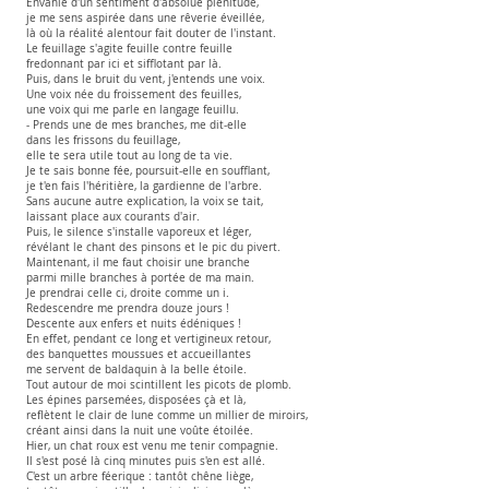
Envahie d'un sentiment d'absolue plénitude,
je me sens aspirée dans une rêverie éveillée,
là où la réalité alentour fait douter de l'instant.
Le feuillage s'agite feuille contre feuille
fredonnant par ici et sifflotant par là.
Puis, dans le bruit du vent, j'entends une voix.
Une voix née du froissement des feuilles,
une voix qui me parle en langage feuillu.
- Prends une de mes branches, me dit-elle
dans les frissons du feuillage,
elle te sera utile tout au long de ta vie.
Je te sais bonne fée, poursuit-elle en soufflant,
je t'en fais l'héritière, la gardienne de l'arbre.
Sans aucune autre explication, la voix se tait,
laissant place aux courants d'air.
Puis, le silence s'installe vaporeux et léger,
révélant le chant des pinsons et le pic du pivert.
Maintenant, il me faut choisir une branche
parmi mille branches à portée de ma main.
Je prendrai celle ci, droite comme un i.
Redescendre me prendra douze jours !
Descente aux enfers et nuits édéniques !
En effet, pendant ce long et vertigineux retour,
des banquettes moussues et accueillantes
me servent de baldaquin à la belle étoile.
Tout autour de moi scintillent les picots de plomb.
Les épines parsemées, disposées çà et là,
reflètent le clair de lune comme un millier de miroirs,
créant ainsi dans la nuit une voûte étoilée.
Hier, un chat roux est venu me tenir compagnie.
Il s'est posé là cinq minutes puis s'en est allé.
C'est un arbre féerique : tantôt chêne liège,