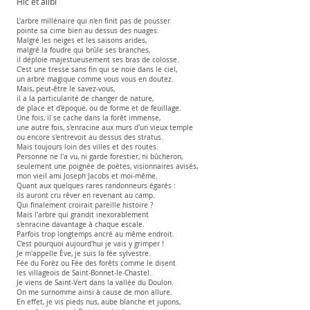
Hic et alibi
L'arbre millénaire qui n'en finit pas de pousser
pointe sa cime bien au dessus des nuages.
Malgré les neiges et les saisons arides,
malgré la foudre qui brûle ses branches,
il déploie majestueusement ses bras de colosse.
C'est une tresse sans fin qui se noie dans le ciel,
un arbre magique comme vous vous en doutez.
Mais, peut-être le savez-vous,
il a la particularité de changer de nature,
de place et d'époque, ou de forme et de feuillage.
Une fois, il se cache dans la forêt immense,
une autre fois, s'enracine aux murs d'un vieux temple
ou encore s'entrevoit au dessus des stratus.
Mais toujours loin des villes et des routes.
Personne ne l'a vu, ni garde forestier, ni bûcheron,
seulement une poignée de poètes, visionnaires avisés,
mon vieil ami Joseph Jacobs et moi-même.
Quant aux quelques rares randonneurs égarés :
ils auront cru rêver en revenant au camp.
Qui finalement croirait pareille histoire ?
Mais l'arbre qui grandit inexorablement
s'enracine davantage à chaque escale.
Parfois trop longtemps ancré au même endroit.
C'est pourquoi aujourd'hui je vais y grimper !
Je m'appelle Ève, je suis la fée sylvestre.
Fée du Forèz ou Fée des forêts comme le disent
les villageois de Saint-Bonnet-le-Chastel.
Je viens de Saint-Vert dans la vallée du Doulon.
On me surnomme ainsi à cause de mon allure.
En effet, je vis pieds nus, aube blanche et jupons,