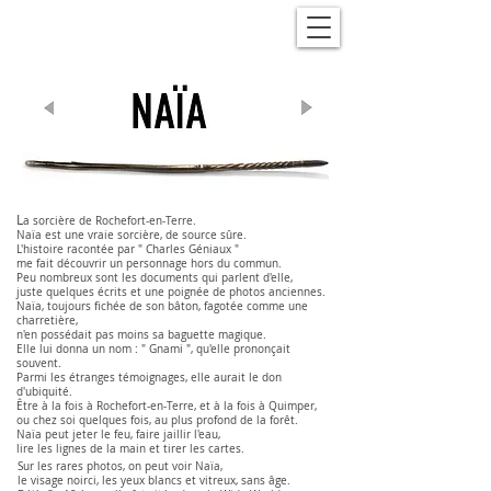
L
a sorcière de Rochefort-en-Terre.
Naïa est une vraie sorcière, de source sûre.
L'histoire racontée par " Charles Géniaux "
me fait découvrir un personnage hors du commun.
Peu nombreux sont les documents qui parlent d'elle,
juste quelques écrits et une poignée de photos anciennes.
Naïa, toujours fichée de son bâton, fagotée comme une
charretière,
n'en possédait pas moins sa baguette magique.
Elle lui donna un nom : " Gnami ", qu'elle prononçait
souvent.
Parmi les étranges témoignages, elle aurait le don
d'ubiquité.
Être à la fois à Rochefort-en-Terre, et à la fois à Quimper,
ou chez soi quelques fois, au plus profond de la forêt.
Naïa peut jeter le feu, faire jaillir l'eau,
lire les lignes de la main et tirer les cartes.
Sur les rares photos, on peut voir Naïa,
le visage noirci, les yeux blancs et vitreux, sans âge.