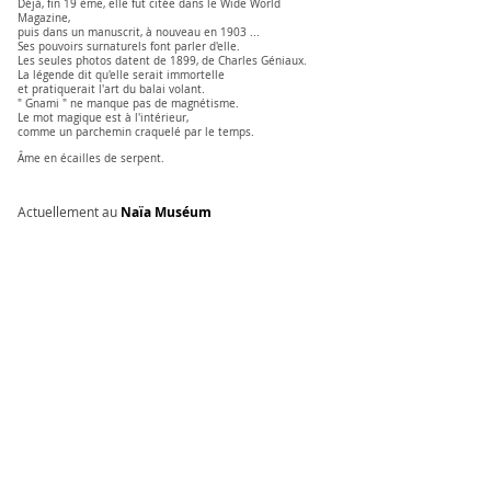
Déjà, fin 19 ème, elle fut citée dans le Wide World
Magazine,
puis dans un manuscrit, à nouveau en 1903 ...
Ses pouvoirs surnaturels font parler d'elle.
Les seules photos datent de 1899, de Charles Géniaux.
La légende dit qu'elle serait immortelle
et pratiquerait l'art du balai volant.
" Gnami " ne manque pas de magnétisme.
Le mot magique est à l'intérieur,
comme un parchemin craquelé par le temps.
Âme en écailles de serpent.
Actuellement au
Naïa Muséum