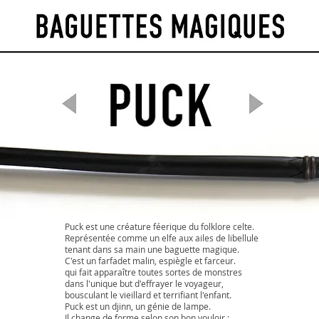
Puck est une créature féerique du folklore celte.
Représentée comme un elfe aux ailes de libellule
tenant dans sa main une baguette magique.
C'est un farfadet malin, espiègle et farceur.
qui fait apparaître toutes sortes de monstres
dans l'unique but d'effrayer le voyageur,
bousculant le vieillard et terrifiant l'enfant.
Puck est un djinn, un génie de lampe.
Il change de forme selon son bon vouloir :