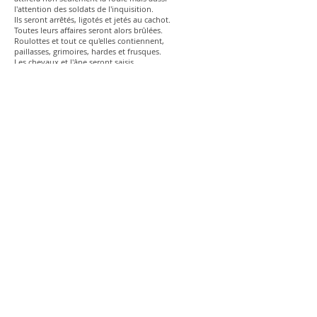
l'attention des soldats de l'inquisition.
Ils seront arrêtés, ligotés et jetés au cachot.
Toutes leurs affaires seront alors brûlées.
Roulottes et tout ce qu'elles contiennent,
paillasses, grimoires, hardes et frusques.
Les chevaux et l'âne seront saisis
et l'ours sera abattu en place publique...
Au fond d'une crypte moisie ils finiront
leurs jours sans lumière, ni pain, ni eau.
Seule la baguette de Gustave et quelques écus
furent récupérés par Bernard Gui lui-même
inquisiteur en l'an mille-deux-cent.
Ainsi naquit la légende des quatre baladins...
Cachée des regards trop curieux
elle ira s'empoussiérer pour les siècles
dans le grenier secret d'une sacristie...
Âme : émeraude
Fer magnétique
et arcane secrète.