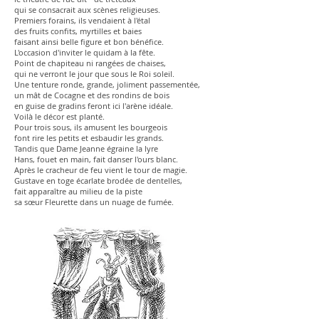
qui se consacrait aux scènes religieuses.
Premiers forains, ils vendaient à l'étal
des fruits confits, myrtilles et baies
faisant ainsi belle figure et bon bénéfice.
L'occasion d'inviter le quidam à la fête.
Point de chapiteau ni rangées de chaises,
qui ne verront le jour que sous le Roi soleil.
Une tenture ronde, grande, joliment passementée,
un mât de Cocagne et des rondins de bois
en guise de gradins feront ici l'arène idéale.
Voilà le décor est planté.
Pour trois sous, ils amusent les bourgeois
font rire les petits et esbaudir les grands.
Tandis que Dame Jeanne égraine la lyre
Hans, fouet en main, fait danser l'ours blanc.
Après le cracheur de feu vient le tour de magie.
Gustave en toge écarlate brodée de dentelles,
fait apparaître au milieu de la piste
sa sœur Fleurette dans un nuage de fumée.