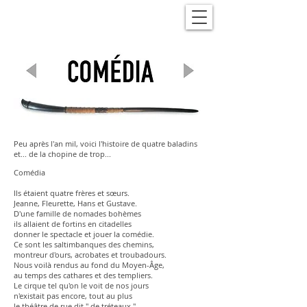
Peu après l'an mil, voici l'histoire de quatre baladins
et... de la chopine de trop...
Comédia
Ils étaient quatre frères et sœurs.
Jeanne, Fleurette, Hans et Gustave.
D'une famille de nomades bohèmes
ils allaient de fortins en citadelles
donner le spectacle et jouer la comédie.
Ce sont les saltimbanques des chemins,
montreur d'ours, acrobates et troubadours.
Nous voilà rendus au fond du Moyen-Âge,
au temps des cathares et des templiers.
Le cirque tel qu'on le voit de nos jours
n'existait pas encore, tout au plus
le théâtre de rue dit " de tréteaux "