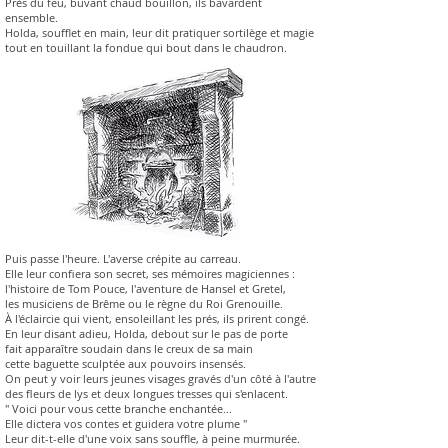
Près du feu, buvant chaud bouillon, ils bavardent
ensemble.
Holda, soufflet en main, leur dit pratiquer sortilège et magie
tout en touillant la fondue qui bout dans le chaudron.
Puis passe l'heure. L'averse crépite au carreau.
Elle leur confiera son secret, ses mémoires magiciennes :
l'histoire de Tom Pouce, l'aventure de Hansel et Gretel,
les musiciens de Brême ou le règne du Roi Grenouille.
À l'éclaircie qui vient, ensoleillant les prés, ils prirent congé.
En leur disant adieu, Holda, debout sur le pas de porte
fait apparaître soudain dans le creux de sa main
cette baguette sculptée aux pouvoirs insensés.
On peut y voir leurs jeunes visages gravés d'un côté à l'autre
des fleurs de lys et deux longues tresses qui s'enlacent.
" Voici pour vous cette branche enchantée...
Elle dictera vos contes et guidera votre plume "
Leur dit-t-elle d'une voix sans souffle, à peine murmurée.