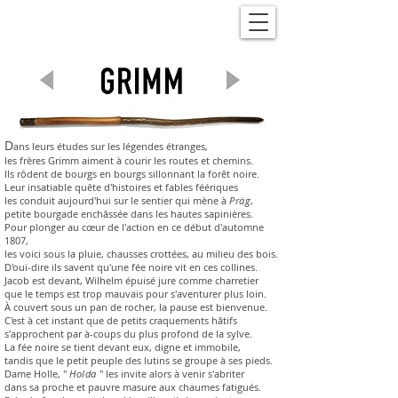
D
ans leurs études sur les légendes étranges,
les frères Grimm aiment à courir les routes et chemins.
Ils rôdent de bourgs en bourgs sillonnant la forêt noire.
Leur insatiable quête d'histoires et fables féériques
les conduit aujourd'hui sur le sentier qui mène à
Präg
,
petite bourgade enchâssée dans les hautes sapinières.
Pour plonger au cœur de l'action en ce début d'automne
1807,
les voici sous la pluie, chausses crottées, au milieu des bois.
D'ouï-dire ils savent qu'une fée noire vit en ces collines.
Jacob est devant, Wilhelm épuisé jure comme charretier
que le temps est trop mauvais pour s'aventurer plus loin.
À couvert sous un pan de rocher, la pause est bienvenue.
C'est à cet instant que de petits craquements hâtifs
s'approchent par à-coups du plus profond de la sylve.
La fée noire se tient devant eux, digne et immobile,
tandis que le petit peuple des lutins se groupe à ses pieds.
Dame Holle
, "
Holda
" les invite alors à venir s'abriter
dans sa proche et pauvre masure aux chaumes fatigués.