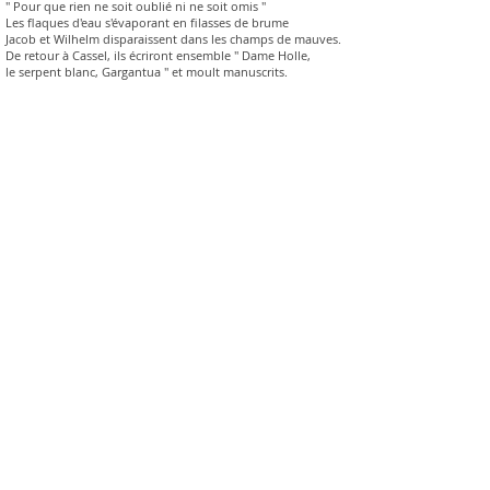
" Pour que rien ne soit oublié ni ne soit omis "
Les flaques d'eau s'évaporant en filasses de brume
Jacob et Wilhelm disparaissent dans les champs de mauves.
De retour à Cassel, ils écriront ensemble " Dame Holle,
le serpent blanc, Gargantua " et moult manuscrits.
Âme en Jaspe,
Magnétite.